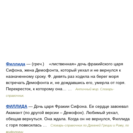
Филлида
— (греч.) «лиственная» дочь фракийского царя
Сифона, жена Демофонта, который уехал и не вернулся к
назначенному сроку. Ф. девять раз ходила на берег моря
встречать Демофонта и, не дождавшись его, умерла от горя.
Перекресток, к которому она… …
Античный мир. Словарь-
справочник.
ФИЛЛИДА
— Дочь царя Фракии Сифона. Ее сердце завоевал
Акамант (по другой версии – Демофон). Любимый уехал,
обещав вернуться. Она ждала. Когда он не вернулся, Филлида
с горя повесилась …
Cловарь-справочник по Древней Греции и Риму, по
мифологии