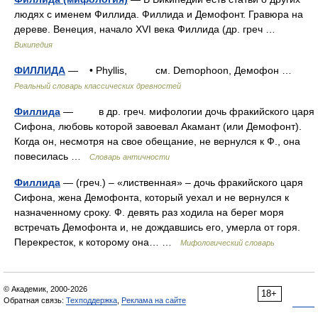
людях с именем Филлида. Филлида и Демофонт. Гравюра на
дереве. Венеция, начало XVI века Филлида (др. греч …
Википедия
ФИЛЛИДА
— • Phyllis, см. Demophoon, Демофон …
Реальный словарь классических древностей
Филлида
— в др. греч. мифологии дочь фракийского царя
Сифона, любовь которой завоевал Акамант (или Демофонт).
Когда он, несмотря на свое обещание, не вернулся к Ф., она
повесилась …
Словарь античности
Филлида
— (греч.) – «лиственная» – дочь фракийского царя
Сифона, жена Демофонта, который уехал и не вернулся к
назначенному сроку. Ф. девять раз ходила на берег моря
встречать Демофонта и, не дождавшись его, умерла от горя.
Перекресток, к которому она… …
Мифологический словарь
© Академик, 2000-2026
18+
Обратная связь:
Техподдержка
,
Реклама на сайте