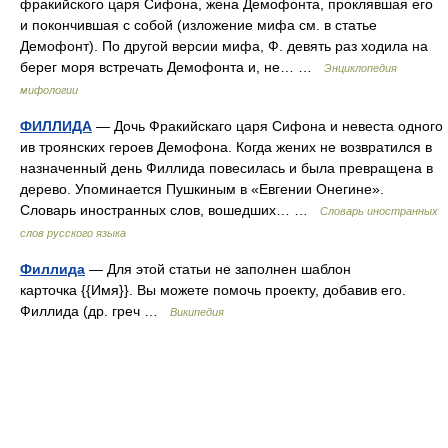
фракийского царя Сифона, жена Демофонта, проклявшая его
и покончившая с собой (изложение мифа см. в статье
Демофонт). По другой версии мифа, Ф. девять раз ходила на
берег моря встречать Демофонта и, не… …
Энциклопедия
мифологии
ФИЛЛИДА
— Дочь Фракийскаго царя Сифона и невеста одного
ив троянских героев Демофона. Когда жених не возвратился в
назначенный день Филлида повесилась и была превращена в
дерево. Упоминается Пушкиным в «Евгении Онегине».
Словарь иностранных слов, вошедших… …
Словарь иностранных
слов русского языка
Филлида
— Для этой статьи не заполнен шаблон
карточка {{Имя}}. Вы можете помочь проекту, добавив его.
Филлида (др. греч …
Википедия