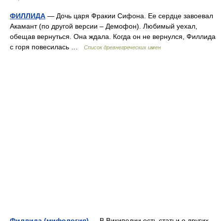
ФИЛЛИДА
— Дочь царя Фракии Сифона. Ее сердце завоевал
Акамант (по другой версии – Демофон). Любимый уехал,
обещав вернуться. Она ждала. Когда он не вернулся, Филлида
с горя повесилась …
Список древнегреческих имен
Филлида (мифология)
— В Википедии есть статьи о других