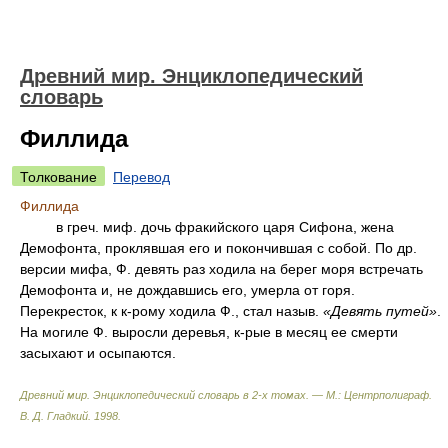
Древний мир. Энциклопедический
словарь
Филлида
Толкование
Перевод
Филлида
в греч. миф. дочь фракийского царя Сифона, жена
Демофонта, проклявшая его и покончившая с собой. По др.
версии мифа, Ф. девять раз ходила на берег моря встречать
Демофонта и, не дождавшись его, умерла от горя.
Перекресток, к к-рому ходила Ф., стал назыв.
«Девять путей»
.
На могиле Ф. выросли деревья, к-рые в месяц ее смерти
засыхают и осыпаются.
Древний мир. Энциклопедический словарь в 2-х томах. — М.: Центрполиграф
.
В. Д. Гладкий
.
1998
.